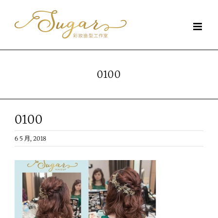
Skip
to
content
0100
0100
6 5 月, 2018