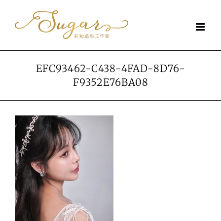
Skip
to
content
EFC93462-C438-4FAD-8D76-
F9352E76BA08