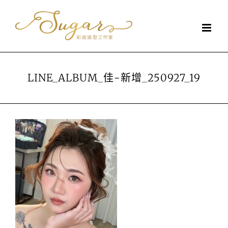
Skip
to
content
LINE_ALBUM_佳-新增_250927_19