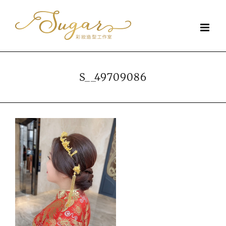
Skip
to
content
S__49709086