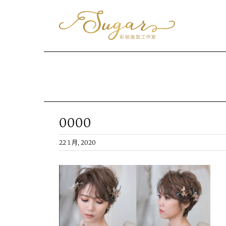
Skip
to
content
0000
22 1 月, 2020